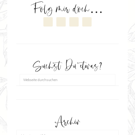
Folg mir doch…
Suchst Du etwas?
Archiv