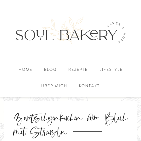
HOME
BLOG
REZEPTE
LIFESTYLE
ÜBER MICH
KONTAKT
Zwetschgenkuchen vom Blech
mit Streuseln