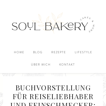
HOME
BLOG
REZEPTE
LIFESTYLE
ÜBER MICH
KONTAKT
BUCHVORSTELLUNG
FÜR REISELIEBHABER
UND FEINSCHMECKER: