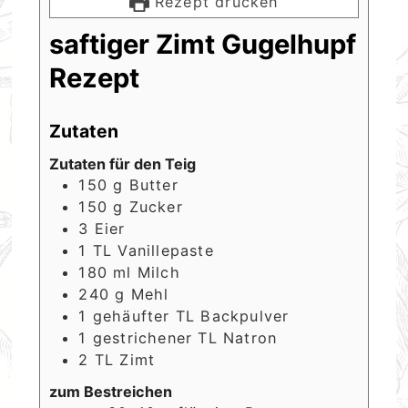
Rezept drucken
saftiger Zimt Gugelhupf
Rezept
Zutaten
Zutaten für den Teig
150
g
Butter
150
g
Zucker
3
Eier
1
TL
Vanillepaste
180
ml
Milch
240
g
Mehl
1
gehäufter TL
Backpulver
1
gestrichener TL
Natron
2
TL
Zimt
zum Bestreichen