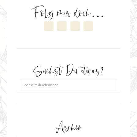
Folg mir doch…
Suchst Du etwas?
Archiv