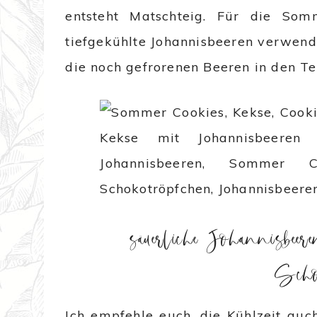
entsteht Matschteig. Für die Som
tiefgekühlte Johannisbeeren verwende
die noch gefrorenen Beeren in den Te
säuerliche Johannisbeere
Scho
Ich empfehle euch, die Kühlzeit auc