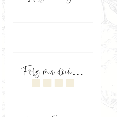
Folg mir doch…